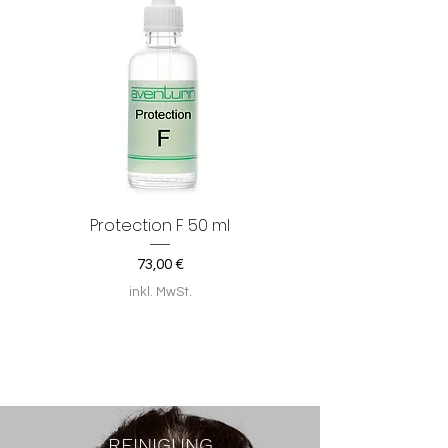
Protection F 50 ml
Preis
73,00 €
inkl. MwSt.
REINIGUNG