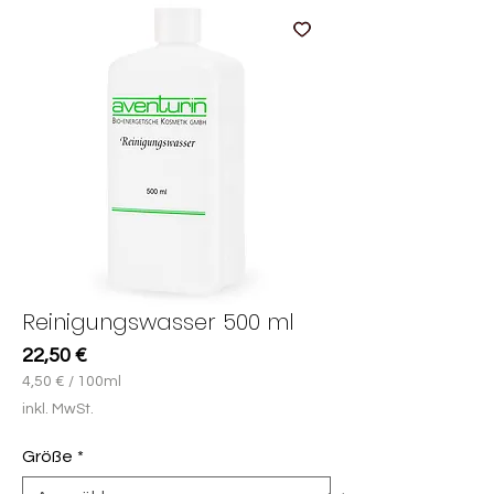
Reinigungswasser 500 ml
Preis
22,50 €
4,50 €
/
100ml
4,50 €
inkl. MwSt.
pro
100
Größe
*
Milliliter