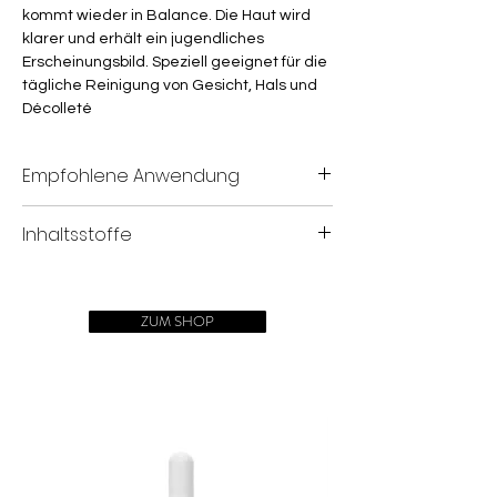
kommt wieder in Balance. Die Haut wird
klarer und erhält ein jugendliches
Erscheinungsbild. Speziell geeignet für die
tägliche Reinigung von Gesicht, Hals und
Décolleté
Empfohlene Anwendung
Zur porentiefen Reinigung wird das
Inhaltsstoffe
aventurin Reinigungswasser nach der
Anwendung der aventurin
Aqua, Hamamelis Virginiana (Zaubernuss),
Reinigungsmilch mit einem Wattebausch
Polysorbat-20, Alkohol denat., Propylene
auf die Hautpartien aufgetragen. Das
ZUM SHOP
Glycol, Benzyl, Alcohol,
milde aventurin Reinigungswasser
Methylchloroisothiazolinone,
erfrischt, entspannt und sorgt dafür, das
Methylisothiazolinone
die nachfolgende Pflege besser
aufgenommen wird.