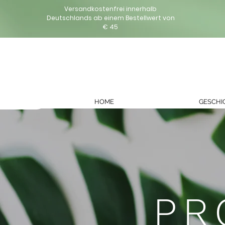
Versandkostenfrei innerhalb
Deutschlands
ab einem Bestellwert von
€ 45
HOME
GESCHI
PR