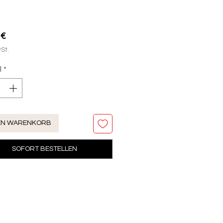
Preis
 €
St.
l
*
DEN WARENKORB
SOFORT BESTELLEN