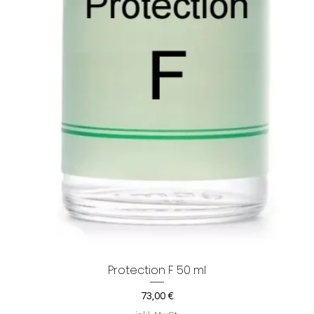
Protection F 50 ml
Schnellansicht
Preis
73,00 €