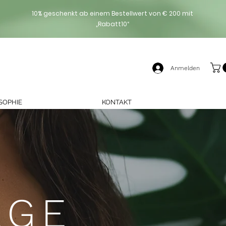
10% geschenkt ab einem Bestellwert von € 200 mit
„Rabatt10“
Anmelden
SOPHIE
KONTAKT
AGE