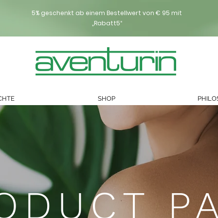
5% geschenkt ab einem Bestellwert von € 95 mit
„Rabatt5“
CHTE
SHOP
PHILO
ODUCT P