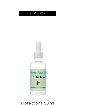
Uhrzeigersinn einreiben. Je nach
Aqua, Alcohol denat., Parfum
Energiebedarf können auch andere
Einreibepunkte gewählt werden.
ZUM SHOP
Protection F 50 ml