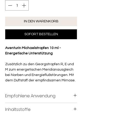
IN DEN WARENKORB
SOFORT BESTELLEN
Aventurin Michaelstropfen 10 ml -
Energetische Unterstützung
Zusätzlich zu den Georgstropfen R, E und
M zum energetischen Meridianausgleich
bei Narben und Energieflußstörungen. Mit
dem Duftstoff der empfindsamen Mimose.
Empfohlene Anwendung
1x wöchentlich je 5 Tropfen in die
Inhaltsstoffe
rechte Ellenbeuge kreisförmig gegen den