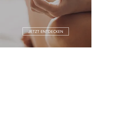
JETZT ENTDECKEN
Kostenloser Versand
innerhalb Deutschlands ab 45€
Sichere Bezahlung
PayPal, Giro-, Kreditkarte oder auf Rechnung