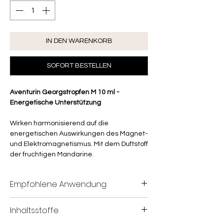
IN DEN WARENKORB
SOFORT BESTELLEN
Aventurin Georgstropfen M 10 ml -
Energetische Unterstützung
Wirken harmonisierend auf die
energetischen Auswirkungen des Magnet-
und Elektromagnetismus. Mit dem Duftstoff
der fruchtigen Mandarine.
Empfohlene Anwendung
1x wöchentlich je 5 Tropfen in die linke
Inhaltsstoffe
Ellenbeuge im Uhrzeigersinn kreisförmig