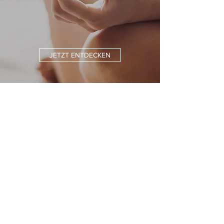
JETZT ENTDECKEN
Kostenloser Versand
innerhalb Deutschlands ab 45€
Sichere Bezahlung
PayPal, Giro-, Kreditkarte oder auf Rechnung