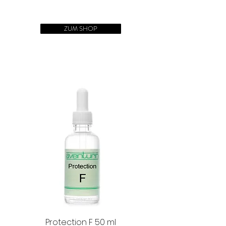
einreiben. Je nach Energiebedarf können
Aqua, Alcohol denat., Parfum, Limonene
auch andere Einreibepunkte gewählt
(Limone)
werden.
ZUM SHOP
Protection F 50 ml