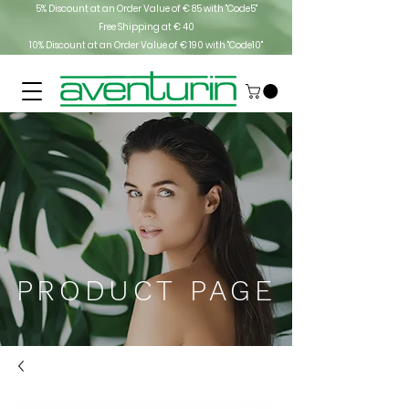
5% Discount at an Order Value of € 85 with "Code5"
Free Shipping at € 40
10% Discount at an Order Value of € 190 with "Code10"
PRODUCT PAGE