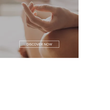
DISCOVER NOW
Free Shipping
At an Order Value of 40 €