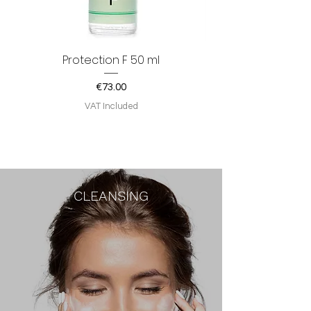
Protection F 50 ml
Price
€73.00
VAT Included
CLEANSING